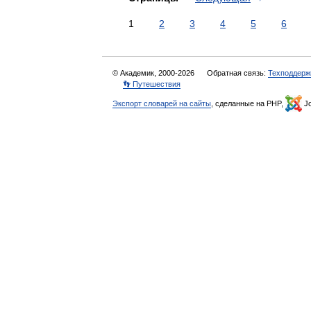
1
2
3
4
5
6
© Академик, 2000-2026
Обратная связь:
Техподдерж
👣 Путешествия
Экспорт словарей на сайты
, сделанные на PHP,
Jo