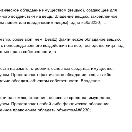
изическое обладание имуществом (вещью), создающее для
нного воздействия на вещь. Владение вещью, закрепленное
ким лицом или юридическим лицом), одно из&#8230; …
ership, posse sion; нем. Besitz) фактическое обладание вещью,
 непосредственного воздействия на нее, господство лица над
стью права собственности, а …
сти на землю, строения, основные средства, имущество,
сурсы. Представляет фактическое обладание вещью либо
очие обладать объектом собственности. Владение …
ти на землю, строения, основные средства, имущество,
урсы. Представляет собой либо фактическое обладание
денное правомочие обладать объектом&#8230; …