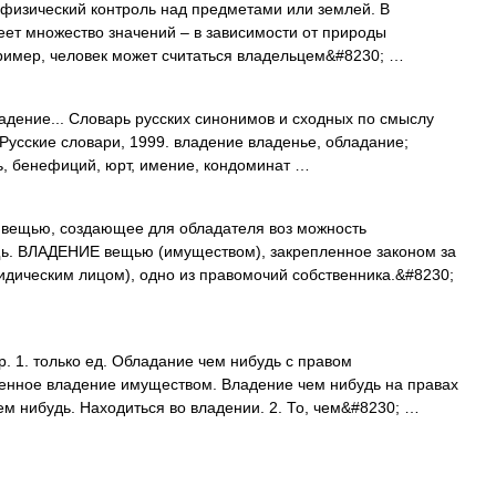
 физический контроль над предметами или землей. В
ет множество значений – в зависимости от природы
пример, человек может считаться владельцем&#8230; …
адение... Словарь русских синонимов и сходных по смыслу
 Русские словари, 1999. владение владенье, обладание;
ть, бенефиций, юрт, имение, кондоминат …
вещью, создающее для обладателя воз можность
щь. ВЛАДЕНИЕ вещью (имуществом), закрепленное законом за
идическим лицом), одно из правомочий собственника.&#8230;
 1. только ед. Обладание чем нибудь с правом
ненное владение имуществом. Владение чем нибудь на правах
ем нибудь. Находиться во владении. 2. То, чем&#8230; …