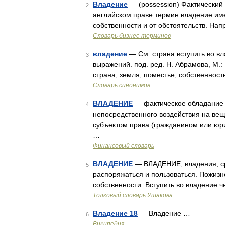
Владение
— (possession) Фактический
2
английском праве термин владение име
собственности и от обстоятельств. На
Словарь бизнес-терминов
владение
— См. страна вступить во вл
3
выражений. под. ред. Н. Абрамова, М.:
страна, земля, поместье; собственнос
Словарь синонимов
ВЛАДЕНИЕ
— фактическое обладание 
4
непосредственного воздействия на ве
субъектом права (гражданином или юр
…
Финансовый словарь
ВЛАДЕНИЕ
— ВЛАДЕНИЕ, владения, ср.
5
распоряжаться и пользоваться. Пожиз
собственности. Вступить во владение ч
Толковый словарь Ушакова
Владение 18
— Владение …
6
Википедия