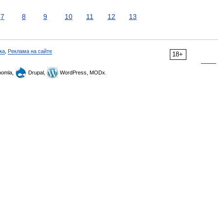
7
8
9
10
11
12
13
ка
,
Реклама на сайте
18+
omla,
Drupal,
WordPress, MODx.