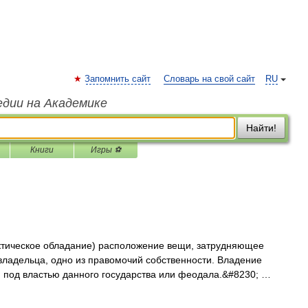
Запомнить сайт
Словарь на свой сайт
RU
едии на Академике
Найти!
Книги
Игры ⚽
тическое обладание) расположение вещи, затрудняющее
владельца, одно из правомочий собственности. Владение
 под властью данного государства или феодала.&#8230; …