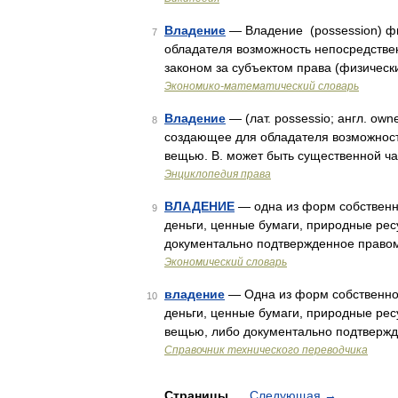
Владение
— Владение (possession) ф
7
обладателя возможность непосредстве
законом за субъектом права (физичес
Экономико-математический словарь
Владение
— (лат. possessio; англ. own
8
создающее для обладателя возможность
вещью. В. может быть существенной ча
Энциклопедия права
ВЛАДЕНИЕ
— одна из форм собственно
9
деньги, ценные бумаги, природные ре
документально подтвержденное правом
Экономический словарь
владение
— Одна из форм собственнос
10
деньги, ценные бумаги, природные рес
вещью, либо документально подтверж
Справочник технического переводчика
Страницы
Следующая
→